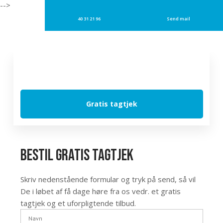
-->
40 31 21 96
Send mail
Gratis tagtjek
Bestil gratis tagtjek
​Skriv nedenstående formular og tryk på send, så vil
De i løbet af få dage høre fra os vedr. et gratis
tagtjek og et uforpligtende tilbud.