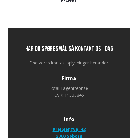
respekt
Har du spørgsmål så kontakt os i dag
Find vores kontaktoplysninger herunder.
Firma
Total Tagentreprise
CVR: 11335845
Info
Krejbjergvej 42
​2860 Søborg