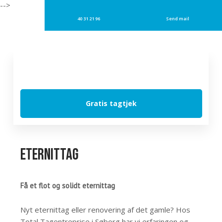
-->
40 31 21 96
Send mail
Gratis tagtjek
Eternittag
Få et flot og solidt eternittag
Nyt eternittag eller renovering af det gamle? Hos
Total Tagentreprise i Søborg har vi erfaringen og