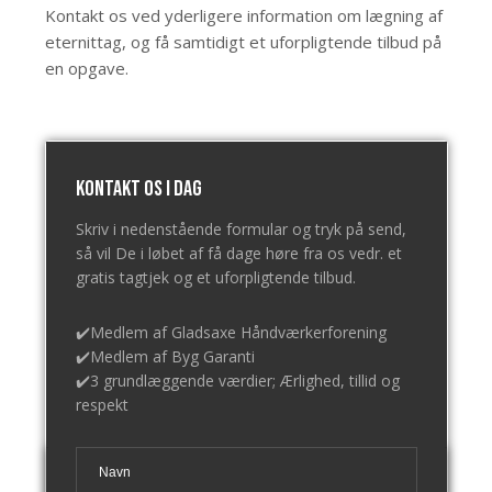
Kontakt os
ved yderligere information om lægning af
eternittag, og få samtidigt et uforpligtende tilbud på
en opgave.​
Kontakt os i dag
Skriv i nedenstående formular og tryk på send,
så vil De i løbet af få dage høre fra os vedr. et
gratis tagtjek og et uforpligtende tilbud.
✔️Medlem af Gladsaxe Håndværkerforening
​✔️Medlem af Byg Garanti
​​✔️3 grundlæggende værdier; Ærlighed, tillid og
respekt